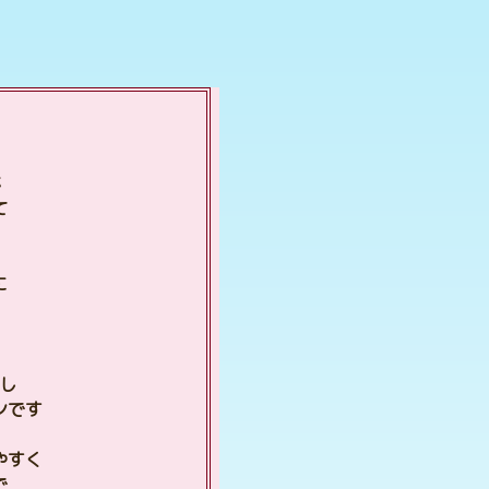
が
て
に
し
ンです
やすく
で